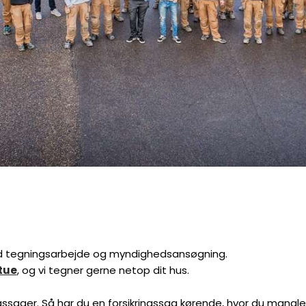
ed tegningsarbejde og myndighedsansøgning.
tue
, og vi tegner gerne netop dit hus.
ngssager. Så har du en forsikringssag kørende, hvor du mangle