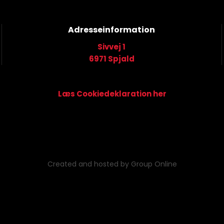
Adresseinformation
Sivvej 1
​6971 Spjald
Læs Cookiedeklaration her​
Created and hosted by Group Online