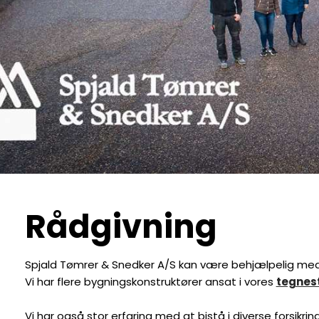
Rådgivning
Spjald Tømrer & Snedker A/S kan være behjælpelig m
Vi har flere bygningskonstruktører ansat i vores
tegnes
Vi har også stor erfaring med at bistå i diverse forsikri