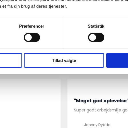
et fra din brug af deres tjenester.
Præferencer
Statistik
Se fler
Tillad valgte
Det siger vores kunder​
"Meget god oplevelse
Super godt arbejdsmiljø go
Johnny Dybdal