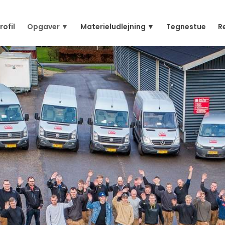
rofil
Opgaver ▼
Materieludlejning ▼
Tegnestue
R