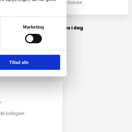
Johnny Dybdal
Marketing
e anmeldelser eller kontakt os i dag
KONTAKT OS I DAG​
Tillad alle
"
de kollegaer