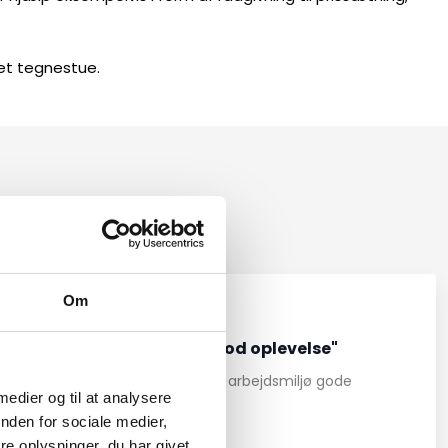
et tegnestue.
under​
Om
"Meget god oplevelse"
Super godt arbejdsmiljø gode
 medier og til at analysere
kollegaer
nden for sociale medier,
e oplysninger, du har givet