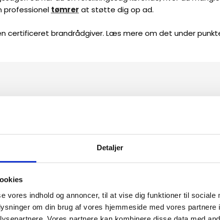
en professionel
tømrer
at støtte dig op ad.
 en certificeret brandrådgiver. Læs mere om det under punkt
Det siger vores k
Detaljer
"Godt arbejde"
ookies
Kan varmt anbefales
se vores indhold og annoncer, til at vise dig funktioner til sociale
oplysninger om din brug af vores hjemmeside med vores partnere i
Helle Andersen
ysepartnere. Vores partnere kan kombinere disse data med andr