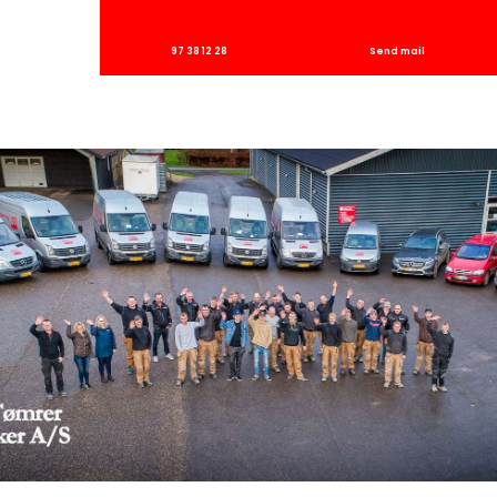
​97 38 12 28
Send mail