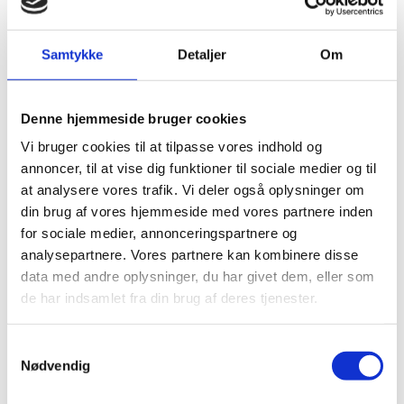
nybyggeri
, kan du finde det nødvendige udstyr hos os.
Samtykke
Detaljer
Om
Vi sørger for, at maskinerne er i god stand, så du kan
fokusere på arbejdet. Har du spørgsmål til, hvilken
maskine du skal vælge, hjælper vi dig gerne med at
Denne hjemmeside bruger cookies
finde den rigtige løsning.
Vi bruger cookies til at tilpasse vores indhold og
annoncer, til at vise dig funktioner til sociale medier og til
Fleksibel leje af minigraver og andet
at analysere vores trafik. Vi deler også oplysninger om
udstyr
din brug af vores hjemmeside med vores partnere inden
Har du brug for leje af minigraver til en kortere eller
for sociale medier, annonceringspartnere og
længere periode, tilbyder vi fleksible løsninger. Du kan
analysepartnere. Vores partnere kan kombinere disse
leje maskinerne for en enkelt dag eller over flere uger –
data med andre oplysninger, du har givet dem, eller som
afhængigt af dit behov.
de har indsamlet fra din brug af deres tjenester.
Vi tilbyder blandt andet:
Samtykkevalg
Nødvendig
Minigraver leje til udgravning og terrænarbejde