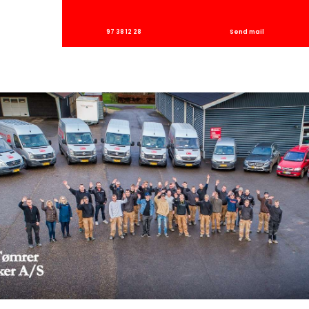
​97 38 12 28
Send mail