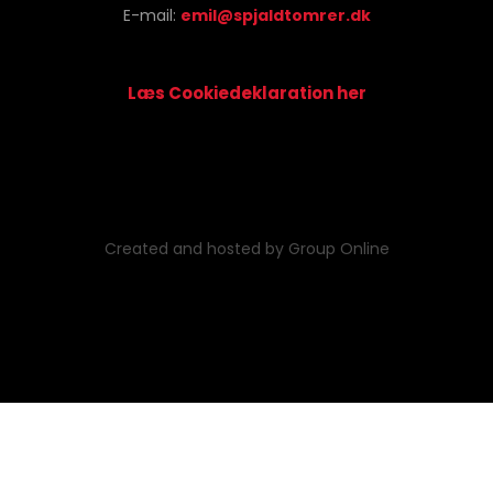
E-mail:
emil@spjaldtomrer.dk
Læs Cookiedeklaration her​
Created and hosted by Group Online