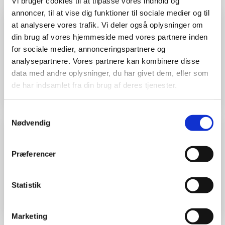
Vi bruger cookies til at tilpasse vores indhold og
annoncer, til at vise dig funktioner til sociale medier og til
at analysere vores trafik. Vi deler også oplysninger om
din brug af vores hjemmeside med vores partnere inden
"Godt arbejde"
for sociale medier, annonceringspartnere og
Kan varmt anbefales
analysepartnere. Vores partnere kan kombinere disse
data med andre oplysninger, du har givet dem, eller som
Helle Andersen
de har indsamlet fra din brug af deres tjenester.
Samtykkevalg
Nødvendig
"Meget god oplevelse"
Præferencer
Super godt arbejdsmiljø gode kollegaer
Statistik
Johnny Dybdal
Marketing