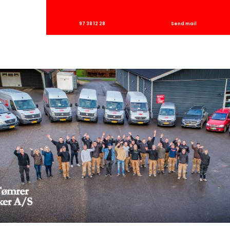
​97 38 12 28
Send mail