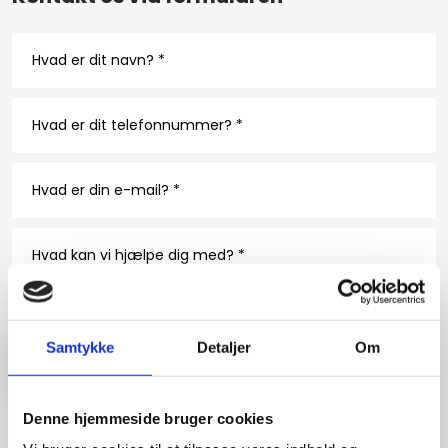
Samtykke
Detaljer
Om
Det siger vores kunder​
Denne hjemmeside bruger cookies