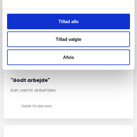
Se flere anmeldelser eller kontakt os i dag
Tillad alle
KONTAKT OS I DAG​
Tillad valgte
Det siger vores kunder​
Afvis
"Godt arbejde"
Kan varmt anbefales
Helle Andersen