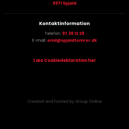
​6971 Spjald
Kontaktinformation
Telefon:
97 38 12 28
E-mail:
emil@spjaldtomrer.dk
Læs Cookiedeklaration her​
Created and hosted by Group Online