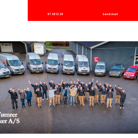
​97 38 12 28
Send mail